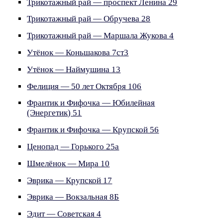
Трикотажный рай — проспект Ленина 29
Трикотажный рай — Обручева 28
Трикотажный рай — Маршала Жукова 4
Утёнок — Коньшакова 7ст3
Утёнок — Наймушина 13
Фелиция — 50 лет Октября 106
Франтик и Фифочка — Юбилейная
(Энергетик) 51
Франтик и Фифочка — Крупской 56
Ценопад — Горького 25а
Шмелёнок — Мира 10
Эврика — Крупской 17
Эврика — Вокзальная 8Б
Эдит — Советская 4