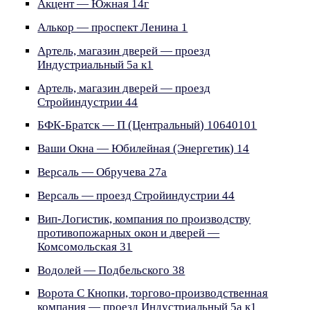
Акцент — Южная 14г
Алькор — проспект Ленина 1
Артель, магазин дверей — проезд
Индустриальный 5а к1
Артель, магазин дверей — проезд
Стройиндустрии 44
БФК-Братск — П (Центральный) 10640101
Ваши Окна — Юбилейная (Энергетик) 14
Версаль — Обручева 27а
Версаль — проезд Стройиндустрии 44
Вип-Логистик, компания по производству
противопожарных окон и дверей —
Комсомольская 31
Водолей — Подбельского 38
Ворота С Кнопки, торгово-производственная
компания — проезд Индустриальный 5а к1