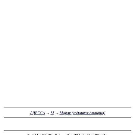
АДРЕСА
→
М
→
Моряк (лодочная станция)
© 2014
BRBURG.RU
— ВСЕ ПРАВА ЗАЩИЩЕНЫ.