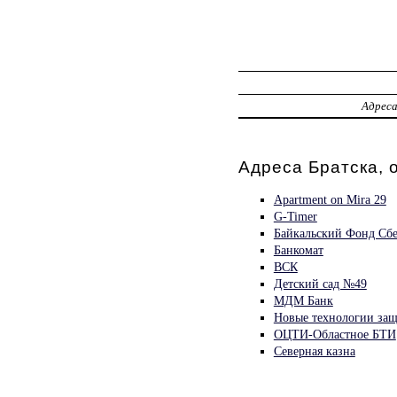
Адрес
Адреса Братска, 
Apartment on Mira 29
G-Timer
Байкальский Фонд Сбе
Банкомат
ВСК
Детский сад №49
МДМ Банк
Новые технологии за
ОЦТИ-Областное БТИ
Северная казна