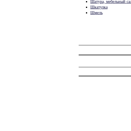
Шатура, мебельный са
Шкатулка
Шмель