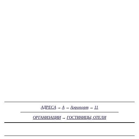
АДРЕСА
→
А
→
Аэропорт
→
11
ОРГАНИЗАЦИИ
→
ГОСТИНИЦЫ, ОТЕЛИ